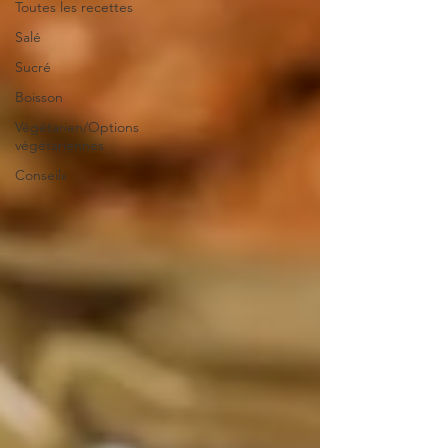
Toutes les recettes
Salé
Sucré
Boisson
Végétarien/Options
végétariennes
Conseils