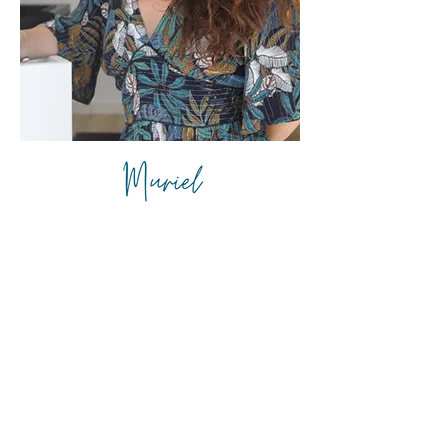
Mère de famille multitâches,
il n’a pas
été toujours facile d’intégrer
la pratique régulière d’un sport dans
mon organisation, jusqu’à la
découverte
de l’électrostimulation au détour d’une
rencontre professionnelle.
J’ai eu envie de partager ma passion