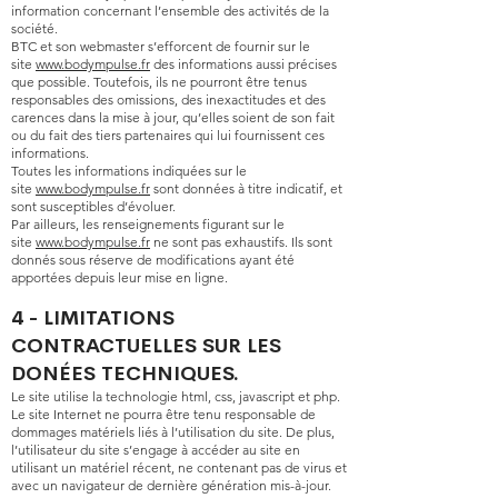
information concernant l’ensemble des activités de la
société.
BTC et son webmaster s’efforcent de fournir sur le
site
www.bodympulse.fr
des informations aussi précises
que possible. Toutefois, ils ne pourront être tenus
responsables des omissions, des inexactitudes et des
carences dans la mise à jour, qu’elles soient de son fait
ou du fait des tiers partenaires qui lui fournissent ces
informations.
Toutes les informations indiquées sur le
site
www.bodympulse.fr
sont données à titre indicatif, et
sont susceptibles d’évoluer.
Par ailleurs, les renseignements figurant sur le
site
www.bodympulse.fr
ne sont pas exhaustifs. Ils sont
donnés sous réserve de modifications ayant été
apportées depuis leur mise en ligne.
4 - LIMITATIONS
CONTRACTUELLES SUR
LES
DONÉES TECHNIQUES.
Le site utilise la technologie html, css, javascript et php.
Le site Internet ne pourra être tenu responsable de
dommages matériels liés à l’utilisation du site. De plus,
l’utilisateur du site s’engage à accéder au site en
utilisant un matériel récent, ne contenant pas de virus et
avec un navigateur de dernière génération mis-à-jour.