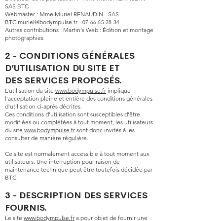
SAS BTC
Webmaster :
Mme Muriel RENAUDIN - SAS
BTC
muriel@bodympulse.fr
-
07 66 65 28 34
Autres contributions : Martin's Web : Édition et montage
photographies
2 - CONDITIONS GÉNÉRALES
D’UTILISATION DU SITE ET
DES SERVICES PROPOSÉS.
L’utilisation du site
www.bodympulse.fr
implique
l’acceptation pleine et entière des conditions générales
d’utilisation ci-après décrites.
Ces conditions d’utilisation sont susceptibles d’être
modifiées ou complétées à tout moment, les utilisateurs
du site
www.bodympulse.fr
sont donc invités à les
consulter de manière régulière.
Ce site est normalement accessible à tout moment aux
utilisateurs. Une interruption pour raison de
maintenance technique peut être toutefois décidée par
BTC.
3 - DESCRIPTION DES SERVICES
FOURNIS.
Le site
www.bodympulse.fr
a pour objet de fournir une