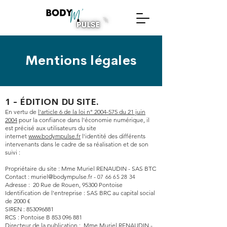
Mentions légales
1 - ÉDITION DU S
ITE.
En vertu de
l'article 6 de la loi n° 2004-575 du 21 juin
2004
pour la confiance dans l'économie numérique, il
est précisé aux utilisateurs du site
internet
www.bodympulse.fr
l'identité des différents
intervenants dans le cadre de sa réalisation et de son
suivi :
Propriétaire du site : Mme Muriel RENAUDIN - SAS BTC
Contact :
muriel@bodympulse.fr
-
07 66 65 28 34
Adresse : 20 Rue de Rouen, 95300 Pontoise
Identification de l'entreprise : SAS BRC au capital social
de 2000 €
SIREN :
853096881
RCS : Pontoise B
853 096 881
Directeur de la publication : Mme Muriel RENAUDIN -