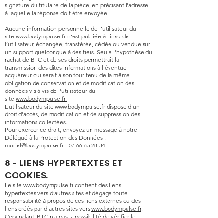
signature du titulaire de la pièce, en précisant l’adresse
à laquelle la réponse doit être envoyée.
Aucune information personnelle de l’utilisateur du
site
www.bodympulse.fr
n’est publiée à l’insu de
l’utilisateur, échangée, transférée, cédée ou vendue sur
un support quelconque à des tiers. Seule l’hypothèse du
rachat de BTC et de ses droits permettrait la
transmission des dites informations à l’éventuel
acquéreur qui serait à son tour tenu de la même
obligation de conservation et de modification des
données vis à vis de l’utilisateur du
site
www.bodympulse.fr.
L’utilisateur du site
www.bodympulse
.fr
dispose d’un
droit d’accès, de modification et de suppression des
informations collectées.
Pour exercer ce droit, envoyez un message à notre
Délégué à la Protection des Données :
muriel@bodympulse.fr
-
07 66 65 28 34
8 - LIENS HYPERTEXTES ET
COOKIES.
Le site
www.bodympulse.fr
contient des liens
hypertextes vers d’autres sites et dégage toute
responsabilité à propos de ces liens externes ou des
liens créés par d’autres sites vers
www.bodympulse.fr
.
Cependant, BTC n’a pas la possibilité de vérifier le