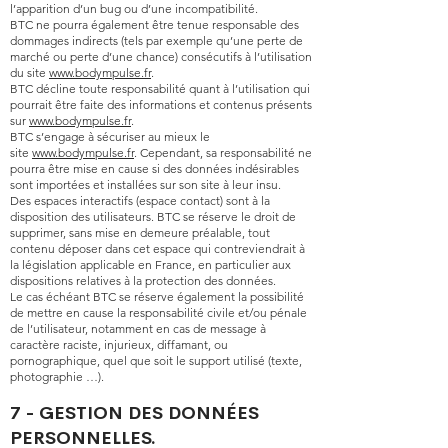
l’apparition d’un bug ou d’une incompatibilité.
BTC ne pourra également être tenue responsable des
dommages indirects (tels par exemple qu’une perte de
marché ou perte d’une chance) consécutifs à l’utilisation
du site
www.bodympulse.fr
.
BTC décline toute responsabilité quant à l’utilisation qui
pourrait être faite des informations et contenus présents
sur
www.bodympulse.fr
.
BTC s’engage à sécuriser au mieux le
site
www.bodympulse.fr
. Cependant, sa responsabilité ne
pourra être mise en cause si des données indésirables
sont importées et installées sur son site à leur insu.
Des espaces interactifs (espace contact) sont à la
disposition des utilisateurs. BTC se réserve le droit de
supprimer, sans mise en demeure préalable, tout
contenu déposer dans cet espace qui contreviendrait à
la législation applicable en France, en particulier aux
dispositions relatives à la protection des données.
Le cas échéant BTC se réserve également la possibilité
de mettre en cause la responsabilité civile et/ou pénale
de l’utilisateur, notamment en cas de message à
caractère raciste, injurieux, diffamant, ou
pornographique, quel que soit le support utilisé (texte,
photographie …).
7 - GESTION DES DONNÉES
PERSONNELLES.