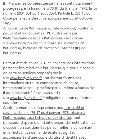
En France, les données personnelles sont notamment
protégées par la
loi numéro 78-87 du 6 janvier 1978
, la
loi
numéro 2004-801 du 6 août 2004
,
l’article L. 226-13 du
Code pénal
et la
Directive Européenne du 24 octobre
1995.
A l’occasion de l’utilisation du site
www.bodympulse.fr
,
peuvent êtres recueillies : l’URL des liens par
l’intermédiaire desquels l’utilisateur a accédé au
site
www.bodympulse.fr
, le fournisseur d’accès de
l’utilisateur, l’adresse de protocole Internet (IP) de
l’utilisateur.
En tout état de cause BTC ne collecte des informations
personnelles relatives à l’utilisateur que pour le besoin
de certains services proposés par le
site
www.bodympulse.fr
. L’utilisateur fournit ces
informations en toute connaissance de cause,
notamment lorsqu’il procède par lui-même à leur saisie.
Il est alors précisé à l’utilisateur du
site
www.bodympulse.fr
l’obligation ou non de fournir
ces informations.
Conformément aux dispositions des
articles 38 et
suivants de la loi 78-17 du 6 janvier 1978 relative à
l’informatique
,
aux fichiers et aux libertés,
tout
utilisateur dispose d’un droit d’accès, de rectification et
d’opposition aux données personnelles le concernant,
en effectuant sa demande écrite et signée,
accompagnée d’une copie du titre d’identité avec